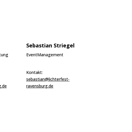
Sebastian Striegel
itung
EventManagement
Kontakt:
sebastian@lichterfest-
g.de
ravensburg.de