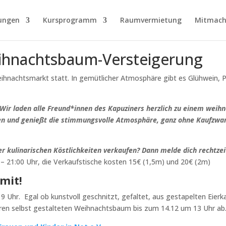
ungen
Kursprogramm
Raumvermietung
Mitmach
ihnachtsbaum-Versteigerung
hnachtsmarkt statt. In gemütlicher Atmosphäre gibt es Glühwein, P
Wir laden alle Freund*innen des Kapuziners herzlich zu einem weihn
n und genießt die stimmungsvolle Atmosphäre, ganz ohne Kaufzwang
ulinarischen Köstlichkeiten verkaufen? Dann melde dich rechtzeitig
:00 – 21:00 Uhr, die Verkaufstische kosten 15€ (1,5m) und 20€ (2m)
mit!
9 Uhr.
Egal ob kunstvoll geschnitzt, gefaltet, aus gestapelten Eier
uren selbst gestalteten Weihnachtsbaum bis zum 14.12 um 13 Uhr ab