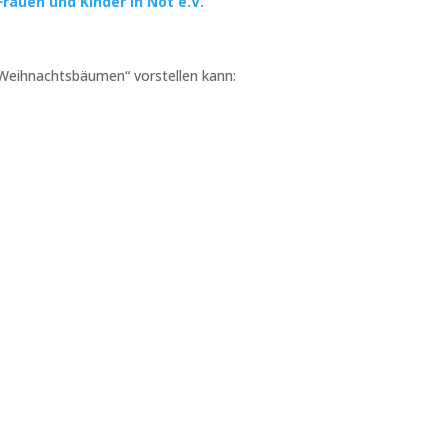
rauen und Kinder in Not e.V.
n Weihnachtsbäumen“ vorstellen kann: