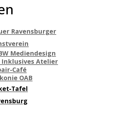
en
uer Ravensburger
nstverein
BW Mediendesign
 Inklusives Atelier
air-Café
akonie OAB
ket-Tafel
vensburg