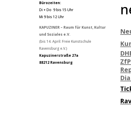
n
Bürozeiten:
Di + Do 9 bis 15 Uhr
Mi 9 bis 12 Uhr
KAPUZINER – Raum für Kunst, Kultur
Ne
und Soziales e.V.
(bis 14. April: Freie Kunstschule
Ku
Ravensburg e.V.)
DH
Kapuzinerstraße 27a
ZfP
88212 Ravensburg
Rep
Di
Tic
Ra