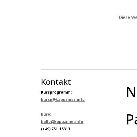
Diese We
Kontakt
N
Kursprogramm:
kurse@kapuziner.info
P
Büro:
hallo@kapuziner.info
(+49) 751-15313