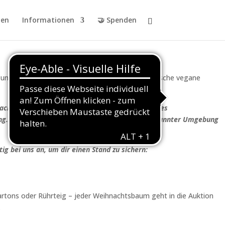
en
Informationen
🤝 Spenden
unsch, leckere vegetarische Schupfnudeln und frische vegane
achtlichen Get-together ein – direkt am Rande des
. Es ist die perfekte Gelegenheit, sich in entspannter Umgebung
 bei uns an, um dir einen Stand zu sichern:
kartons oder Rührteig – jeder Weihnachtsbaum geht in die Auktion
.