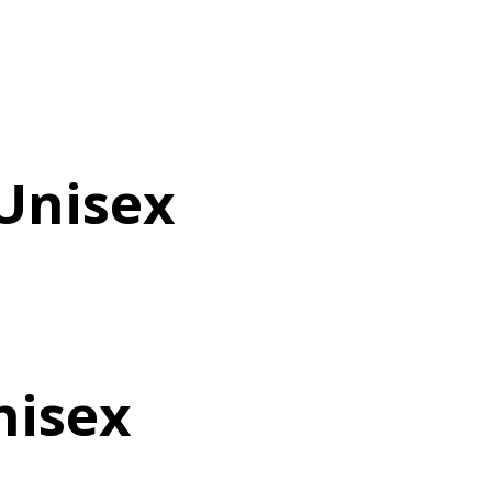
 Unisex
nisex