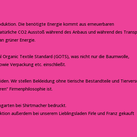
oduktion. Die benötigte Energie kommt aus erneuerbaren
 natürliche CO2 Ausstoß während des Anbaus und während des Trans
an grüner Energie.
al Organic Textile Standard (GOTS), was nicht nur die Baumwolle,
ie Verpackung etc. einschließt.
iden. Wir stellen Bekleidung ohne tierische Bestandteile und Tierver
iren“ Firmenphilosophie ist.
ingarten bei
Shirtmacher
bedruckt.
lektion außerdem bei unserem Lieblingsladen
Firle und Franz
gekauft