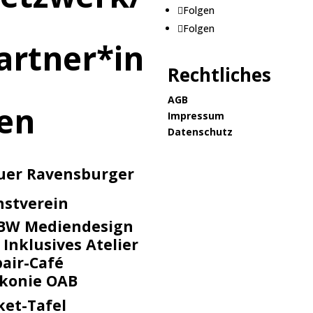
Folgen
Folgen
artner*in
Rechtliches
AGB
en
Impressum
Datenschutz
uer Ravensburger
nstverein
BW Mediendesign
 Inklusives Atelier
air-Café
akonie OAB
ket-Tafel