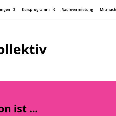
ungen
Kursprogramm
Raumvermietung
Mitmach
llektiv
on ist …