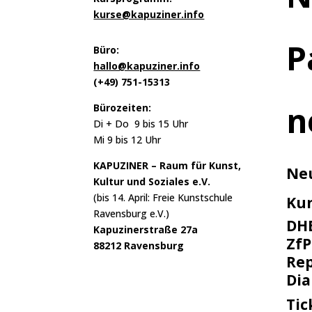
kurse@kapuziner.info
P
Büro:
hallo@kapuziner.info
(+49) 751-15313
n
Bürozeiten:
Di + Do 9 bis 15 Uhr
Mi 9 bis 12 Uhr
KAPUZINER – Raum für Kunst,
Ne
Kultur und Soziales e.V.
(bis 14. April: Freie Kunstschule
Ku
Ravensburg e.V.)
DH
Kapuzinerstraße 27a
ZfP
88212 Ravensburg
Rep
Di
Tic