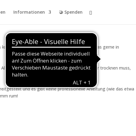
en
Informationen
🤝 Spenden
reatives Angebot für alle, die gern malen und das gerne in
lles, was nicht im Kapuziner stehen bleiben oder trocknen muss,
eitgestellt und es gibt keine professionelle Anleitung (wie das etwa
komm rum!