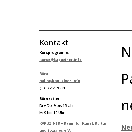
Kontakt
N
Kursprogramm:
kurse@kapuziner.info
P
Büro:
hallo@kapuziner.info
(+49) 751-15313
n
Bürozeiten:
Di + Do 9 bis 15 Uhr
Mi 9 bis 12 Uhr
KAPUZINER – Raum für Kunst, Kultur
Ne
und Soziales e.V.