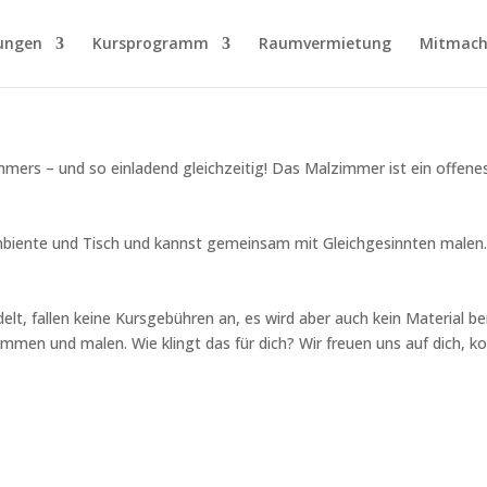
ungen
Kursprogramm
Raumvermietung
Mitmach
s – und so einladend gleichzeitig! Das Malzimmer ist ein offenes k
iente und Tisch und kannst gemeinsam mit Gleichgesinnten malen. A
t, fallen keine Kursgebühren an, es wird aber auch kein Material ber
kommen und malen. Wie klingt das für dich? Wir freuen uns auf dich, 