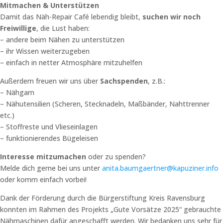
Mitmachen & Unterstützen
Damit das Näh-Repair Café lebendig bleibt,
suchen wir noch
Freiwillige
, die Lust haben:
– andere beim Nähen zu unterstützen
– ihr Wissen weiterzugeben
– einfach in netter Atmosphäre mitzuhelfen
Außerdem freuen wir uns über
Sachspenden
, z.B.:
– Nähgarn
– Nähutensilien (Scheren, Stecknadeln, Maßbänder, Nahttrenner
etc.)
– Stoffreste und Vlieseinlagen
– funktionierendes Bügeleisen
Interesse mitzumachen
oder zu spenden?
Melde dich gerne bei uns unter
anita.baumgaertner@kapuziner.info
oder komm einfach vorbei!
Dank der Förderung durch die Bürgerstiftung Kreis Ravensburg
konnten im Rahmen des Projekts „Gute Vorsätze 2025“ gebrauchte
Nähmaschinen dafür angeschafft werden. Wir bedanken uns sehr für