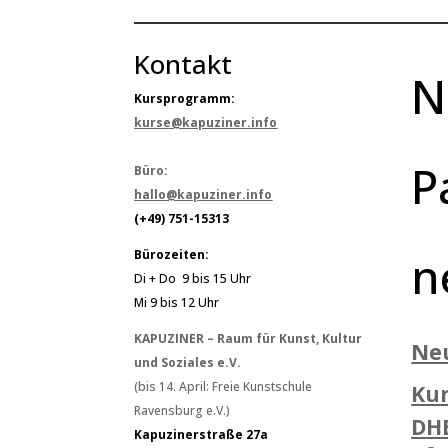
Kontakt
N
Kursprogramm:
kurse@kapuziner.info
P
Büro:
hallo@kapuziner.info
(+49) 751-15313
n
Bürozeiten:
Di + Do 9 bis 15 Uhr
Mi 9 bis 12 Uhr
KAPUZINER – Raum für Kunst, Kultur
Ne
und Soziales e.V.
(bis 14. April: Freie Kunstschule
Ku
Ravensburg e.V.)
DH
Kapuzinerstraße 27a