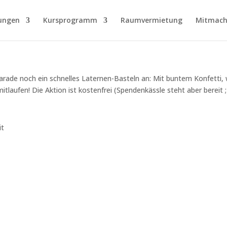
ungen
Kursprogramm
Raumvermietung
Mitmach
rade noch ein schnelles Laternen-Basteln an: Mit buntem Konfetti, w
tlaufen! Die Aktion ist kostenfrei (Spendenkässle steht aber bereit ;
it