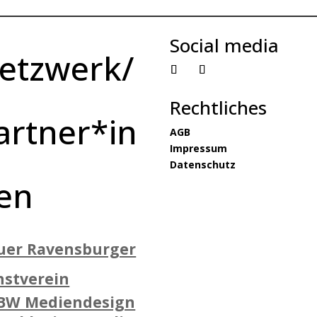
Social media
etzwerk/
Rechtliches
artner*in
AGB
Impressum
Datenschutz
en
uer Ravensburger
nstverein
BW Mediendesign