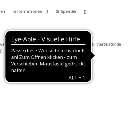
en
Informationen
🤝 Spenden
eißen Papiertüten und einer LED könnt ihr in einer Viertelstunde
)) und eine Anmeldung ist nicht nötig!