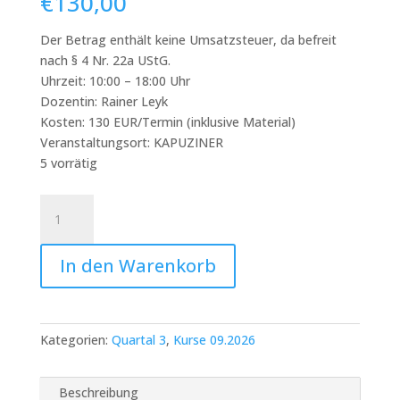
€
130,00
Der Betrag enthält keine Umsatzsteuer, da befreit
nach § 4 Nr. 22a UStG.
Uhrzeit: 10:00 – 18:00 Uhr
Dozentin: Rainer Leyk
Kosten: 130 EUR/Termin (inklusive Material)
Veranstaltungsort: KAPUZINER
5 vorrätig
Sa.
26.09.
Vom
In den Warenkorb
ersten
Klick
zum
fertigen
Kategorien:
Quartal 3
,
Kurse 09.2026
Print
-
Intensivkurs
Beschreibung