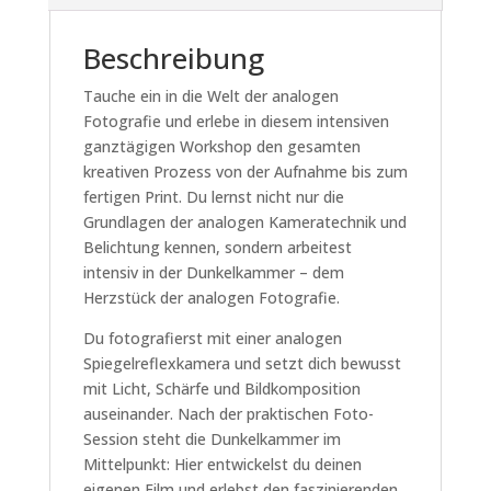
zur
analogen
Beschreibung
Fotografie
und
Tauche ein in die Welt der analogen
Dunkelkammer
Fotografie und erlebe in diesem intensiven
Menge
ganztägigen Workshop den gesamten
kreativen Prozess von der Aufnahme bis zum
fertigen Print. Du lernst nicht nur die
Grundlagen der analogen Kameratechnik und
Belichtung kennen, sondern arbeitest
intensiv in der Dunkelkammer – dem
Herzstück der analogen Fotografie.
Du fotografierst mit einer analogen
Spiegelreflexkamera und setzt dich bewusst
mit Licht, Schärfe und Bildkomposition
auseinander. Nach der praktischen Foto-
Session steht die Dunkelkammer im
Mittelpunkt: Hier entwickelst du deinen
eigenen Film und erlebst den faszinierenden