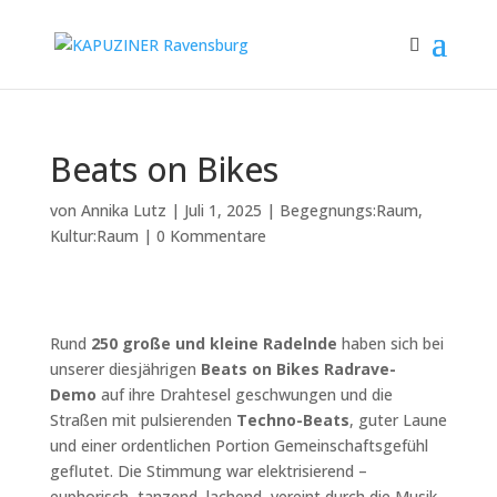
Beats on Bikes
von
Annika Lutz
|
Juli 1, 2025
|
Begegnungs:Raum
,
Kultur:Raum
|
0 Kommentare
Rund
250 große und kleine Radelnde
haben sich bei
unserer diesjährigen
Beats on Bikes Radrave-
Demo
auf ihre Drahtesel geschwungen und die
Straßen mit pulsierenden
Techno-Beats
, guter Laune
und einer ordentlichen Portion Gemeinschaftsgefühl
geflutet. Die Stimmung war elektrisierend –
euphorisch, tanzend, lachend, vereint durch die Musik