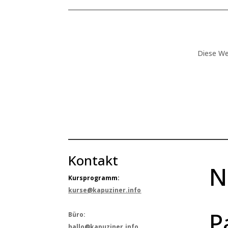
Diese We
Kontakt
N
Kursprogramm:
kurse@kapuziner.info
P
Büro:
hallo@kapuziner.info