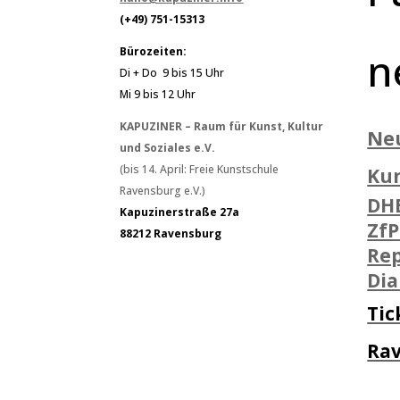
(+49) 751-15313
n
Bürozeiten:
Di + Do 9 bis 15 Uhr
Mi 9 bis 12 Uhr
KAPUZINER – Raum für Kunst, Kultur
Ne
und Soziales e.V.
(bis 14. April: Freie Kunstschule
Ku
Ravensburg e.V.)
DH
Kapuzinerstraße 27a
ZfP
88212 Ravensburg
Rep
Di
Tic
Ra