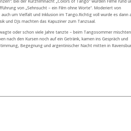
zen“: Bei der Kurzfilmnacht „Colors of Tango“ wurden Filme rund 
fführung von „Sehnsucht – ein Film ohne Worte“. Moderiert von
 auch um Vielfalt und Inklusion im Tango.Richtig voll wurde es dann
ik und DJs machten das Kapuziner zum Tanzsaal.
wagte oder schon viele Jahre tanzte – beim Tangosommer mischten
lieben nach den Kursen noch auf ein Getränk, kamen ins Gespräch und
stimmung, Begegnung und argentinischer Nacht mitten in Ravensbu