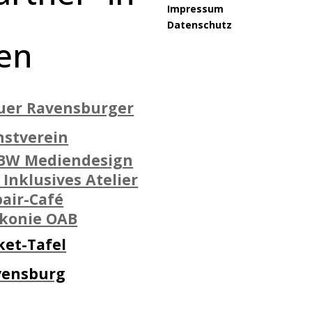
Impressum
Datenschutz
en
uer Ravensburger
nstverein
BW Mediendesign
 Inklusives Atelier
air-Café
akonie OAB
ket-Tafel
vensburg