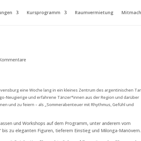
ungen
Kursprogramm
Raumvermietung
Mitmach
 Kommentare
ensburg eine Woche lang in ein kleines Zentrum des argentinischen Ta
ngo-Neugierige und erfahrene Tänzer*innen aus der Region und darüber
nen und zu feiern – als „Sommerabenteuer mit Rhythmus, Gefühl und
klassen und Workshops auf dem Programm, unter anderem vom
?“ bis zu eleganten Figuren, tieferem Einstieg und Milonga-Manövern.