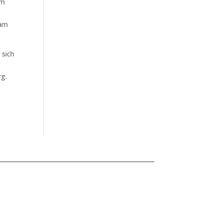
um
 am
 sich
rg.