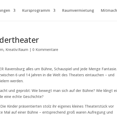
ungen
Kursprogramm
Raumvermietung
Mitmach
dertheater
um
,
Kreativ:Raum
|
0 Kommentare
ER Ravensburg alles um Bühne, Schauspiel und jede Menge Fantasie
schen 6 und 14 Jahren in die Welt des Theaters eintauchen – und
ielern werden.
acht und geprobt: Wie bewegt man sich auf der Bühne? Wie klingt e
de eine echte Geschichte?
ie Kinder präsentierten stolz ihr eigenes kleines Theaterstück vor
rste Mal auf einer Bühne – entsprechend groß waren Aufregung und