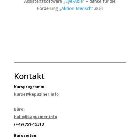
Assistenzsoftware „
Eye-Able
“ – danke für die
Förderung „
Aktion Mensch
“ 🙏🏻
Kontakt
Kursprogramm:
kurse@kapuziner.info
Büro:
hallo@kapuziner.info
(+49) 751-15313
Bürozeiten: