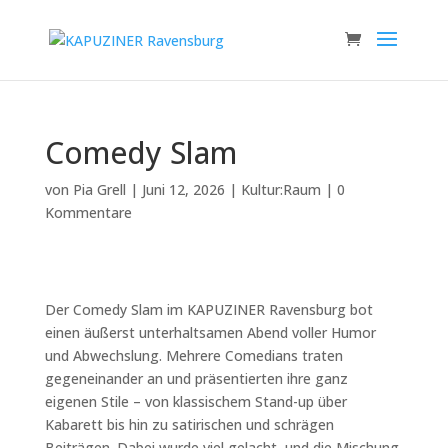
Comedy Slam
von
Pia Grell
|
Juni 12, 2026
|
Kultur:Raum
|
0
Kommentare
Der Comedy Slam im KAPUZINER Ravensburg bot
einen äußerst unterhaltsamen Abend voller Humor
und Abwechslung. Mehrere Comedians traten
gegeneinander an und präsentierten ihre ganz
eigenen Stile – von klassischem Stand-up über
Kabarett bis hin zu satirischen und schrägen
Beiträgen. Dabei wurde viel gelacht, und die Mischung