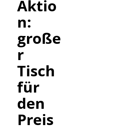
Aktio
n:
große
r
Tisch
für
den
Preis