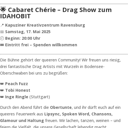
🌟 Cabaret Chérie – Drag Show zum
IDAHOBIT
📍
Kapuziner Kreativzentrum Ravensburg
📅
Samstag, 17. Mai 2025
🕗
Beginn: 20:00 Uhr
🎟
Eintritt frei – Spenden willkommen
Die Bühne gehört der queeren Community! Wir freuen uns riesig,
drei fantastische Drag Artists mit Wurzeln in Bodensee-
Oberschwaben bei uns zu begrüßen:
👑
Peach Fuzz
👑
Tobi Honest
👑
Inge Ringle
(Stuttgart)
Durch den Abend führt die
Obertunte
, und ihr dürft euch auf ein
queeres Feuerwerk aus
Lipsync, Spoken Word, Chansons,
Glamour und Haltung
freuen. Wir lachen, tanzen, weinen – und
feiern die Vielfalt, die unsere Gesellschaft lebendig macht.