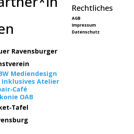
artner*in
Rechtliches
AGB
en
Impressum
Datenschutz
uer Ravensburger
nstverein
BW Mediendesign
 Inklusives Atelier
air-Café
akonie OAB
ket-Tafel
vensburg