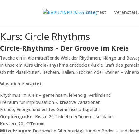
Lichterfest
Veranstalt
Kurs: Circle Rhythms
Circle-Rhythms – Der Groove im Kreis
Tauche ein in die mitreißende Welt der Rhythmen, Klänge und Bew
In unserem Kurs
Circle-Rhythms
entdeckst du die Kraft des geme
Ob mit Plastiktüten, Bechern, Bällen, Stöcken oder Steinen – wir e
Was dich erwartet:
Rhythmus im Kreis – gemeinsam, lebendig, verbindend
Freiraum für Improvisation & kreative Variationen
Freude, Energie und echtes Gemeinschaftsgefühl
Gruppengröße:
Bis zu 20 Teilnehmer*innen – sei dabei!
Kosten:
20,-€/Termin
Mitzubringen:
Eine weiche Sitzunterlage für den Boden – und dein