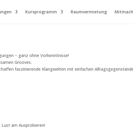
ungen
Kursprogramm
Raumvermietung
Mitmach
egungen – ganz ohne Vorkenntnisse!
insamen Grooves.
rschaffen faszinierende Klangwelten mit einfachen Alltagsgegenstän
e Lust am Ausprobieren!