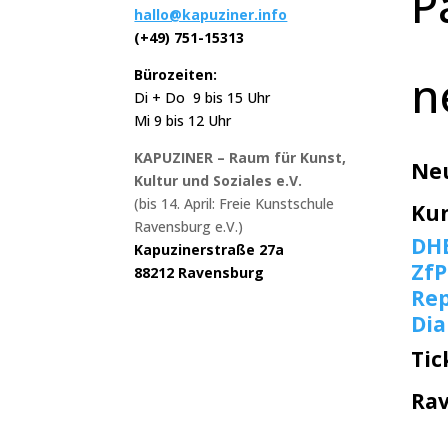
P
hallo@kapuziner.info
(+49) 751-15313
n
Bürozeiten:
Di + Do 9 bis 15 Uhr
Mi 9 bis 12 Uhr
KAPUZINER – Raum für Kunst,
Ne
Kultur und Soziales e.V.
(bis 14. April: Freie Kunstschule
Ku
Ravensburg e.V.)
DH
Kapuzinerstraße 27a
ZfP
88212 Ravensburg
Rep
Di
Tic
Ra