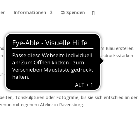
en
Informationen
🤝 Spenden
 und UV-Licht beeindruckende Drucke in leuchtendem Blau erstellen.
hen Übungen gestalten wir individuelle Werke mit ausdrucksstarken
ür Chemikalien je nach Verbrauch.
eiten, Tonskulpturen oder Fotografie, bis sie sich entschied an der
zentin mit eigenem Atelier in Ravensburg.