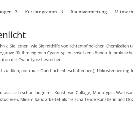
ungen
Kursprogramm
Raumvermietung
Mitmach
nlicht
nik. Sie lernen, wie Sie mithilfe von lichtempfindlichen Chemikalien
onegative für Ihre eigenen Cyanotypien einsetzen können. In praktisc
auton der Cyanotypie bestechen.
icht zu dünn, mit rauer Oberflächenbeschaffenheit), Unkostenbeitrag f
efasst sich schon lange mit Kunst, wie Collage, Monotypie, Wachsarb
tudieren. Miriam Saric arbeitet als freischaffende Künstlerin und Do