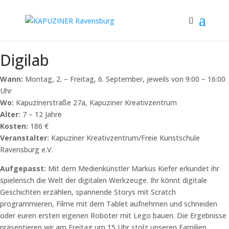
Digilab
Wann:
Montag, 2. – Freitag, 6. September, jeweils von 9:00 – 16:00
Uhr
Wo:
Kapuzinerstraße 27a, Kapuziner Kreativzentrum
Alter:
7 – 12 Jahre
Kosten:
186 €
Veranstalter:
Kapuziner Kreativzentrum/Freie Kunstschule
Ravensburg e.V.
Aufgepasst:
Mit dem Medienkünstler Markus Kiefer erkundet ihr
spielerisch die Welt der digitalen Werkzeuge. Ihr könnt digitale
Geschichten erzählen, spannende Storys mit Scratch
programmieren, Filme mit dem Tablet aufnehmen und schneiden
oder euren ersten eigenen Roboter mit Lego bauen. Die Ergebnisse
präsentieren wir am Freitag um 15 Uhr stolz unseren Familien,