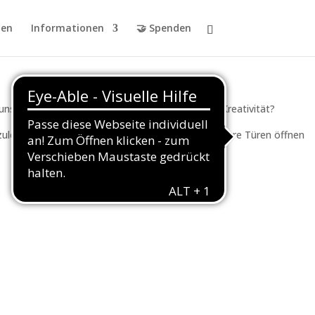
en
Informationen
🤝 Spenden
s? Für mich? Was ist Freiheit für dich? Was ist Kreativität?
ulernen und vernetzen, für alle Interessierten unsere Türen öffnen