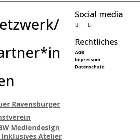
Social media
etzwerk/
Rechtliches
artner*in
AGB
Impressum
Datenschutz
en
uer Ravensburger
nstverein
BW Mediendesign
 Inklusives Atelier