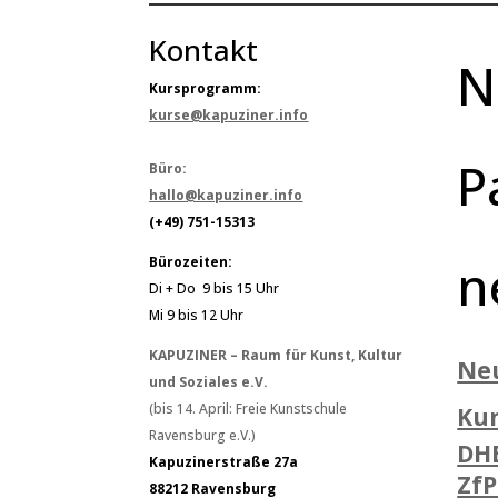
Kontakt
N
Kursprogramm:
kurse@kapuziner.info
P
Büro:
hallo@kapuziner.info
(+49) 751-15313
n
Bürozeiten:
Di + Do 9 bis 15 Uhr
Mi 9 bis 12 Uhr
KAPUZINER – Raum für Kunst, Kultur
Ne
und Soziales e.V.
(bis 14. April: Freie Kunstschule
Ku
Ravensburg e.V.)
DH
Kapuzinerstraße 27a
ZfP
88212 Ravensburg