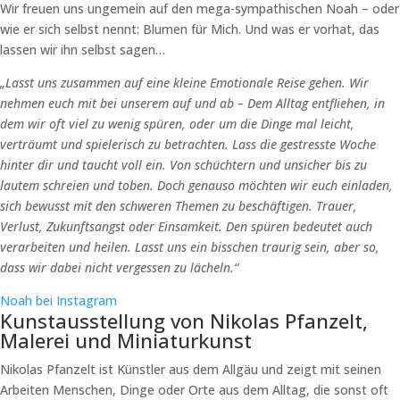
Wir freuen uns ungemein auf den mega-sympathischen Noah – oder
wie er sich selbst nennt: Blumen für Mich. Und was er vorhat, das
lassen wir ihn selbst sagen…
„Lasst uns zusammen auf eine kleine Emotionale Reise gehen.
Wir
nehmen euch mit bei unserem auf und ab – Dem Alltag
entfliehen, in
dem wir oft viel zu wenig spüren, oder um die Dinge
mal leicht,
verträumt und spielerisch zu betrachten. Lass die
gestresste Woche
hinter dir und taucht voll ein. Von schüchtern
und unsicher bis zu
lautem schreien und toben.
Doch genauso möchten wir euch einladen,
sich bewusst mit den
schweren Themen zu beschäftigen. Trauer,
Verlust, Zukunftsangst
oder Einsamkeit. Den spüren bedeutet auch
verarbeiten und
heilen. Lasst uns ein bisschen traurig sein, aber so,
dass wir dabei
nicht vergessen zu lächeln.“
Noah bei Instagram
Kunstausstellung von Nikolas Pfanzelt,
Malerei und Miniaturkunst
Nikolas Pfanzelt ist Künstler aus dem Allgäu und zeigt mit seinen
Arbeiten Menschen, Dinge oder Orte aus dem Alltag, die sonst oft