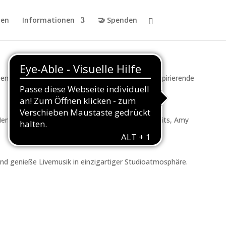
en
Informationen
🤝 Spenden
für alle, die Kultur, Medien, Livemusik und inspirierende
Menge Spaß. Mit Songs von Elvis Presley, Tom Waits, Amy
d genieße Livemusik in einzigartiger Studioatmosphäre.