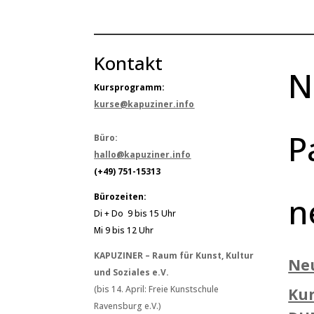
Kontakt
N
Kursprogramm:
kurse@kapuziner.info
P
Büro:
hallo@kapuziner.info
(+49) 751-15313
n
Bürozeiten:
Di + Do 9 bis 15 Uhr
Mi 9 bis 12 Uhr
KAPUZINER – Raum für Kunst, Kultur
Ne
und Soziales e.V.
(bis 14. April: Freie Kunstschule
Ku
Ravensburg e.V.)