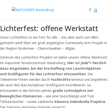
Lichterfest: offene Werkstatt
Unser Lichterfest ist ein Fest für Alle – das aber auch von Allen
gemacht wird! Eben ein groß angelegtes Community Arts Projekt in
der Region Bodensee – Oberschwaben – Allgäu.
Zentrum des Lichterfest-Projekts ist daher unsere offene Werkstatt
im Kapuziner Kreativzentrum Ravensburg.
Hier ist jede*r herzlich
dazu eingeladen, bei der Erschaffung von Leuchtobjekten
und Großfiguren für das Lichterfest mitzuwirken
. Die
Teilnehmer*innen werden durch
Fachkräfte
betreut und angeleitet,
die auch den Bau komplexer Großfiguren koordinieren. So
entstanden in den letzten Jahren
große Lichtobjekte mit
beweglichen Elementen –
wie eine Seeschlange und Toni
Tiefseetaucher – sowie zahlreiche
kleinere individuelle Projekte
.
Der Fantasie sind keine Grenzen gesetzt!