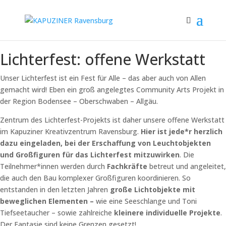
Lichterfest: offene Werkstatt
Unser Lichterfest ist ein Fest für Alle – das aber auch von Allen
gemacht wird! Eben ein groß angelegtes Community Arts Projekt in
der Region Bodensee – Oberschwaben – Allgäu.
Zentrum des Lichterfest-Projekts ist daher unsere offene Werkstatt
im Kapuziner Kreativzentrum Ravensburg.
Hier ist jede*r herzlich
dazu eingeladen, bei der Erschaffung von Leuchtobjekten
und Großfiguren für das Lichterfest mitzuwirken
. Die
Teilnehmer*innen werden durch
Fachkräfte
betreut und angeleitet,
die auch den Bau komplexer Großfiguren koordinieren. So
entstanden in den letzten Jahren
große Lichtobjekte mit
beweglichen Elementen –
wie eine Seeschlange und Toni
Tiefseetaucher – sowie zahlreiche
kleinere individuelle Projekte
.
Der Fantasie sind keine Grenzen gesetzt!