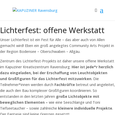
Lichterfest: offene Werkstatt
Unser Lichterfest ist ein Fest für Alle – das aber auch von Allen
gemacht wird! Eben ein groß angelegtes Community Arts Projekt in
der Region Bodensee – Oberschwaben – Allgäu.
Zentrum des Lichterfest-Projekts ist daher unsere offene Werkstatt
im Kapuziner Kreativzentrum Ravensburg.
Hier ist jede*r herzlich
dazu eingeladen, bei der Erschaffung von Leuchtobjekten
und Großfiguren für das Lichterfest mitzuwirken
. Die
Teilnehmer*innen werden durch
Fachkräfte
betreut und angeleitet,
die auch den Bau komplexer Großfiguren koordinieren. So
entstanden in den letzten Jahren
große Lichtobjekte mit
beweglichen Elementen –
wie eine Seeschlange und Toni
Tiefseetaucher – sowie zahlreiche
kleinere individuelle Projekte
.
Der Fantasie sind keine Grenzen gesetzt!