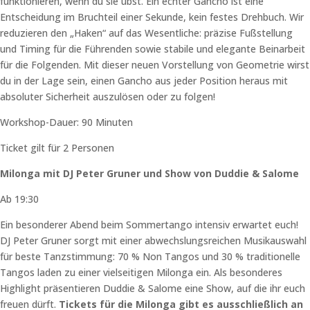
funktionieren, wenn du sie übst. Ein echter Gancho ist eine
Entscheidung im Bruchteil einer Sekunde, kein festes Drehbuch. Wir
reduzieren den „Haken“ auf das Wesentliche: präzise Fußstellung
und Timing für die Führenden sowie stabile und elegante Beinarbeit
für die Folgenden. Mit dieser neuen Vorstellung von Geometrie wirst
du in der Lage sein, einen Gancho aus jeder Position heraus mit
absoluter Sicherheit auszulösen oder zu folgen!
Workshop-Dauer: 90 Minuten
Ticket gilt für 2 Personen
Milonga mit DJ Peter Gruner und Show von Duddie & Salome
Ab 19:30
Ein besonderer Abend beim Sommertango intensiv erwartet euch!
DJ Peter Gruner sorgt mit einer abwechslungsreichen Musikauswahl
für beste Tanzstimmung: 70 % Non Tangos und 30 % traditionelle
Tangos laden zu einer vielseitigen Milonga ein. Als besonderes
Highlight präsentieren Duddie & Salome eine Show, auf die ihr euch
freuen dürft.
Tickets für die Milonga gibt es ausschließlich an