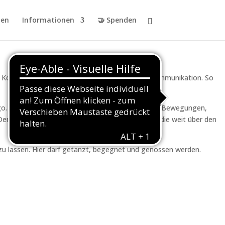
en
Informationen
🤝 Spenden
n Kontakt im Paar und von einer feinen, klaren Kommunikation. So
o. Dabei geht es nicht nur um erste Schritte und Bewegungen,
nn wer dranbleibt, entdeckt eine Leidenschaft, die weit über den
 zu lassen. Hier darf getanzt, begegnet und genossen werden.