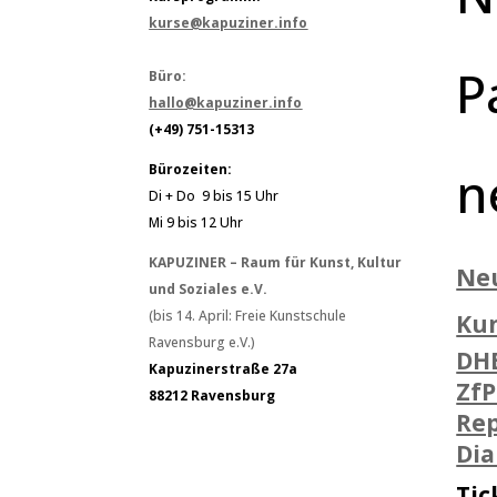
kurse@kapuziner.info
P
Büro:
hallo@kapuziner.info
(+49) 751-15313
n
Bürozeiten:
Di + Do 9 bis 15 Uhr
Mi 9 bis 12 Uhr
KAPUZINER – Raum für Kunst, Kultur
Ne
und Soziales e.V.
(bis 14. April: Freie Kunstschule
Ku
Ravensburg e.V.)
DH
Kapuzinerstraße 27a
ZfP
88212 Ravensburg
Rep
Di
Tic