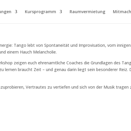
ungen
Kursprogramm
Raumvermietung
Mitmach
Energie: Tango lebt von Spontaneität und Improvisation, vom innige
 und einem Hauch Melancholie.
orkshop zeigen euch ehrenamtliche Coaches die Grundlagen des Tang
ernen braucht Zeit – und genau darin liegt sein besonderer Reiz. De
szuprobieren, Vertrautes zu vertiefen und sich von der Musik tragen