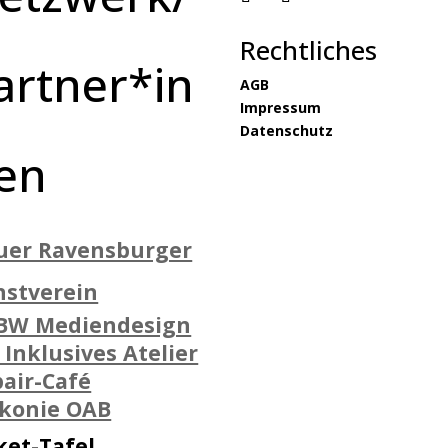
Rechtliches
artner*in
AGB
Impressum
Datenschutz
en
uer Ravensburger
nstverein
BW Mediendesign
 Inklusives Atelier
air-Café
akonie OAB
ket-Tafel