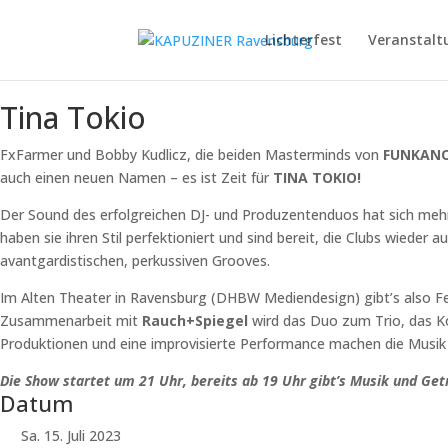
Lichterfest
Veranstalt
Tina Tokio
FxFarmer und Bobby Kudlicz, die beiden Masterminds von
FUNKAN
auch einen neuen Namen – es ist Zeit für
TINA TOKIO!
Der Sound des erfolgreichen DJ- und Produzentenduos hat sich mehr 
haben sie ihren Stil perfektioniert und sind bereit, die Clubs wieder 
avantgardistischen, perkussiven Grooves.
Im Alten Theater in Ravensburg (DHBW Mediendesign) gibt’s also Fei
Zusammenarbeit mit
Rauch+Spiegel
wird das Duo zum Trio, das Ko
Produktionen und eine improvisierte Performance machen die Musik 
Die Show startet um 21 Uhr, bereits ab 19 Uhr gibt’s Musik und Get
Datum
Sa. 15. Juli 2023