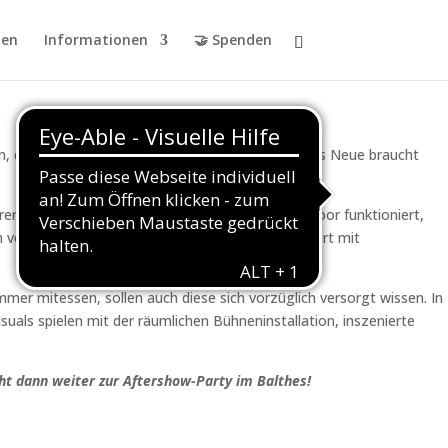
en
Informationen
🤝 Spenden
n, damit etwas Neues entstehen kann. Und dieses Neue braucht
er langjährigen Erfahrung, was auf dem Dancefloor funktioniert,
h verschiedene Break-Genres, Bassmusik, verfeinert mit
mer mitessen, sollen auch diese sich vorzüglich versorgt wissen. In
isuals spielen mit der räumlichen Bühneninstallation, inszenierte
eht dann weiter zur Aftershow-Party im Balthes!