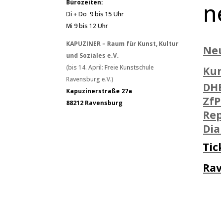
n
Bürozeiten:
Di + Do 9 bis 15 Uhr
Mi 9 bis 12 Uhr
KAPUZINER – Raum für Kunst, Kultur
Ne
und Soziales e.V.
(bis 14. April: Freie Kunstschule
Ku
Ravensburg e.V.)
DH
Kapuzinerstraße 27a
ZfP
88212 Ravensburg
Rep
Di
Tic
Ra