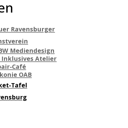
en
uer Ravensburger
nstverein
BW Mediendesign
 Inklusives Atelier
air-Café
akonie OAB
ket-Tafel
vensburg