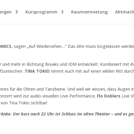
ungen
Kursprogramm
Raumvermietung
Mitmach
OMICS
, sagen „Auf Wiedersehen…“ Das Alte muss losgelassen werde
und mehr in Richtung Breaks und IDM entwickelt. Kombiniert mit ihr
aufzumischen.
TINA TOKIO
nimmt euch mit auf einen wilden Ritt durc
nes für die Ohren und Tanzbeine. Und weil wir wissen, dass Augen im
nzert wird zur audio-visuellen Live-Performance.
Flo Doblers
Live V
von Tina Tokio sichtbar!
ränke. Um kurz nach 22 Uhr ist Schluss im alten Theater – und es g