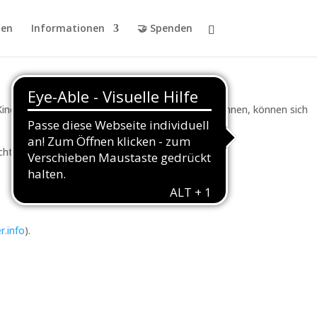
en
Informationen
🤝 Spenden
e Kinder verschiedene Materialien und Techniken kennen, können sich
t werden – ein Einstieg ist jederzeit möglich.
.info
).