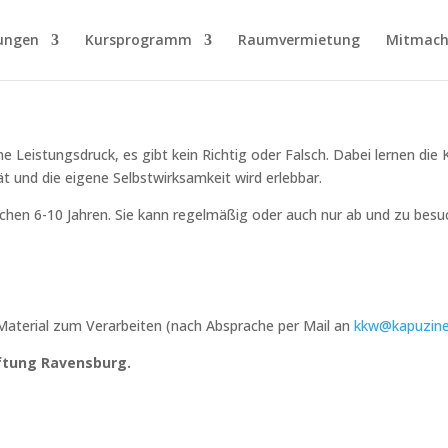
ungen
Kursprogramm
Raumvermietung
Mitmach
ne Leistungsdruck, es gibt kein Richtig oder Falsch. Dabei lernen di
t und die eigene Selbstwirksamkeit wird erlebbar.
chen 6-10 Jahren. Sie kann regelmäßig oder auch nur ab und zu besuch
Material zum Verarbeiten (nach Absprache per Mail an
kkw@kapuziner
iftung Ravensburg.