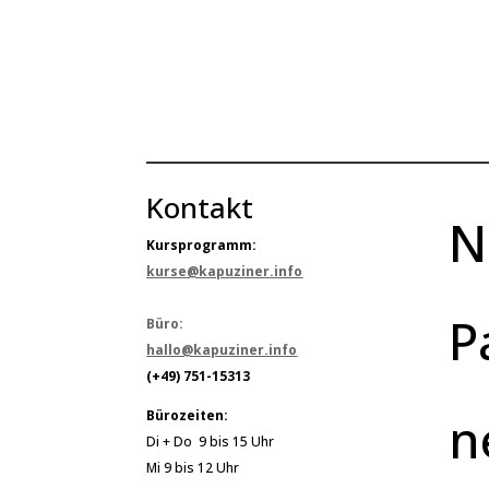
Kontakt
N
Kursprogramm:
kurse@kapuziner.info
P
Büro:
hallo@kapuziner.info
(+49) 751-15313
n
Bürozeiten:
Di + Do 9 bis 15 Uhr
Mi 9 bis 12 Uhr