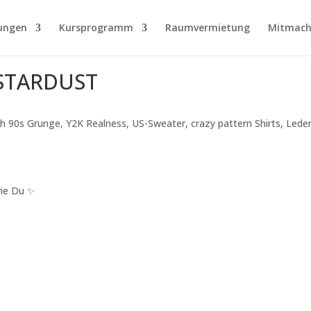
ungen
Kursprogramm
Raumvermietung
Mitmach
 STARDUST
90s Grunge, Y2K Realness, US-Sweater, crazy pattern Shirts, Leder
wie Du ✨