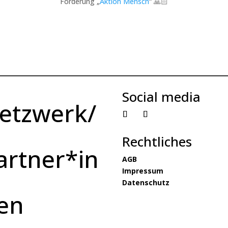
Förderung „
Aktion Mensch
“ 🙏🏻
Social media
etzwerk/
Rechtliches
artner*in
AGB
Impressum
Datenschutz
en