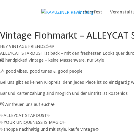
Lichterfest
Veranstalt
Vintage Flohmarkt – ALLEYCAT
HEY VINTAGE FRIENDS🥳😻
ALLEYCAT STARDUST ist back – mit den freshesten Looks quer durch 
🛍️ handpicked Vintage – keine Massenware, nur Style
🎶 good vibes, good tunes & good people
Bei uns gibt es keinen Kilopreis, denn jedes Piece ist so einzigartig 
Bar und Kartenzahlung sind möglich und der Eintritt ist kostenlos
😻Wir freuen uns auf euch❤️
✨ALLEYCAT STARDUST✨
✨YOUR UNIQUENESS IS MAGIC✨
✨shoppe nachhaltig und mit style, kaufe vintage♻️