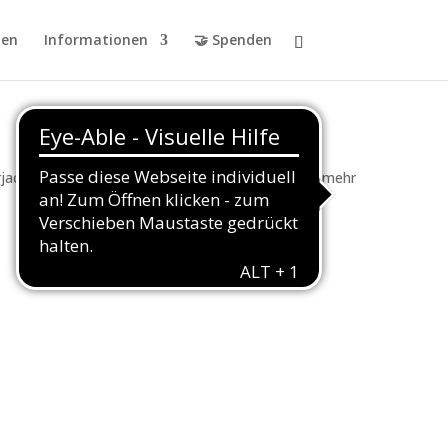
en
Informationen
🤝 Spenden
jacken und abgefahrene Track Jackets und vielen mehr