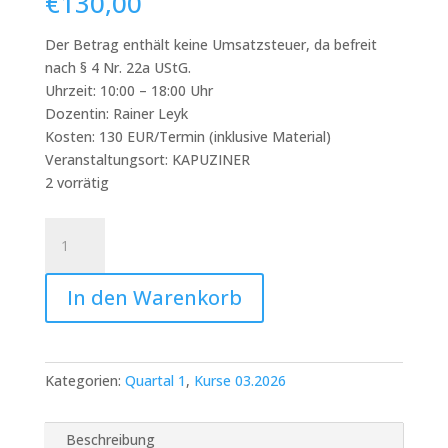
€
130,00
Der Betrag enthält keine Umsatzsteuer, da befreit
nach § 4 Nr. 22a UStG.
Uhrzeit: 10:00 – 18:00 Uhr
Dozentin: Rainer Leyk
Kosten: 130 EUR/Termin (inklusive Material)
Veranstaltungsort: KAPUZINER
2 vorrätig
Sa.14.03.
Vom
ersten
In den Warenkorb
Klick
zum
fertigen
Print
Kategorien:
Quartal 1
,
Kurse 03.2026
-
Intensivkurs
zur
Beschreibung