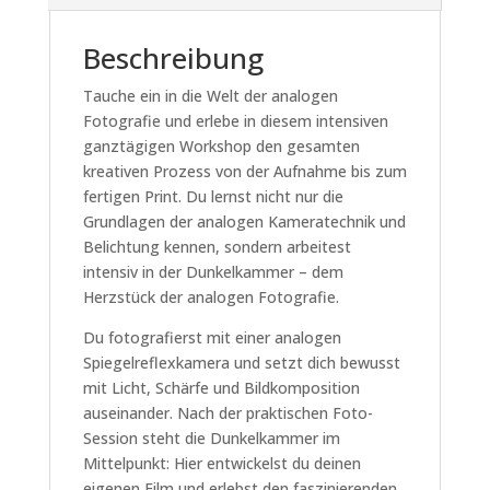
analogen
Fotografie
Beschreibung
und
Dunkelkammer
Tauche ein in die Welt der analogen
Menge
Fotografie und erlebe in diesem intensiven
ganztägigen Workshop den gesamten
kreativen Prozess von der Aufnahme bis zum
fertigen Print. Du lernst nicht nur die
Grundlagen der analogen Kameratechnik und
Belichtung kennen, sondern arbeitest
intensiv in der Dunkelkammer – dem
Herzstück der analogen Fotografie.
Du fotografierst mit einer analogen
Spiegelreflexkamera und setzt dich bewusst
mit Licht, Schärfe und Bildkomposition
auseinander. Nach der praktischen Foto-
Session steht die Dunkelkammer im
Mittelpunkt: Hier entwickelst du deinen
eigenen Film und erlebst den faszinierenden