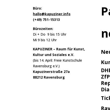
P
Büro:
hallo@kapuziner.info
(+49) 751-15313
n
Bürozeiten:
Di + Do 9 bis 15 Uhr
Mi 9 bis 12 Uhr
KAPUZINER – Raum für Kunst,
Ne
Kultur und Soziales e.V.
(bis 14. April: Freie Kunstschule
Ku
Ravensburg e.V.)
DH
Kapuzinerstraße 27a
ZfP
88212 Ravensburg
Rep
Di
Tic
Ra