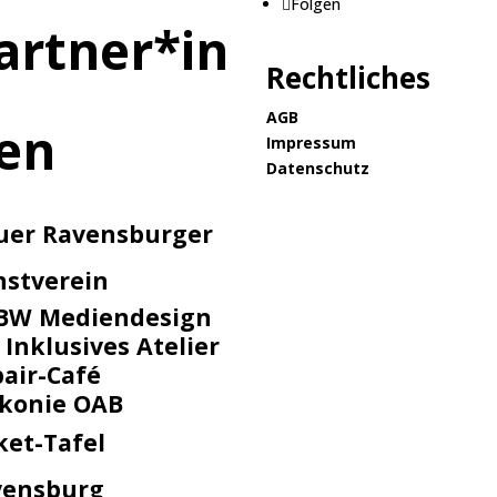
Folgen
artner*in
Rechtliches
AGB
en
Impressum
Datenschutz
uer Ravensburger
nstverein
BW Mediendesign
 Inklusives Atelier
air-Café
akonie OAB
ket-Tafel
vensburg