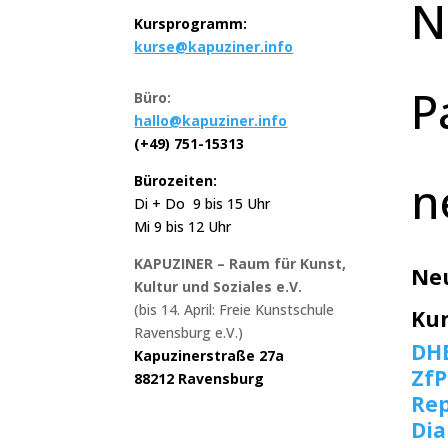
N
Kursprogramm:
kurse@kapuziner.info
P
Büro:
hallo@kapuziner.info
(+49) 751-15313
n
Bürozeiten:
Di + Do 9 bis 15 Uhr
Mi 9 bis 12 Uhr
KAPUZINER – Raum für Kunst,
Ne
Kultur und Soziales e.V.
(bis 14. April: Freie Kunstschule
Ku
Ravensburg e.V.)
DH
Kapuzinerstraße 27a
ZfP
88212 Ravensburg
Rep
Di