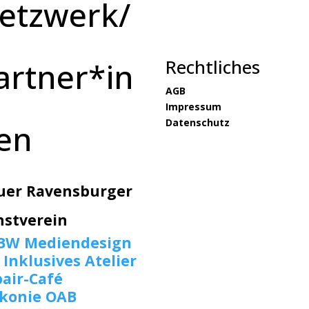
etzwerk/
Rechtliches
artner*in
AGB
Impressum
Datenschutz
en
uer Ravensburger
nstverein
BW Mediendesign
 Inklusives Atelier
air-Café
akonie OAB