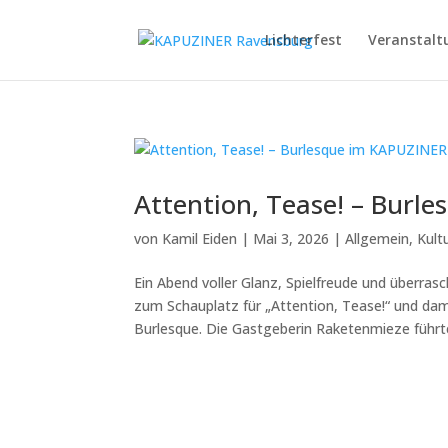
Lichterfest
Veranstalt
Attention, Tease! – Burl
von
Kamil Eiden
|
Mai 3, 2026
|
Allgemein
,
Kult
Ein Abend voller Glanz, Spielfreude und über
zum Schauplatz für „Attention, Tease!“ und dami
Burlesque. Die Gastgeberin Raketenmieze führte