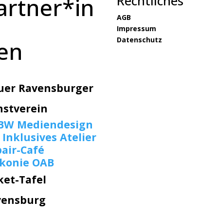
Rechtliches
artner*in
AGB
Impressum
Datenschutz
en
uer Ravensburger
nstverein
BW Mediendesign
 Inklusives Atelier
air-Café
akonie OAB
ket-Tafel
vensburg