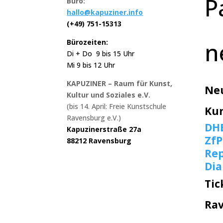
P
Büro:
hallo@kapuziner.info
(+49) 751-15313
n
Bürozeiten:
Di + Do 9 bis 15 Uhr
Mi 9 bis 12 Uhr
KAPUZINER – Raum für Kunst,
Ne
Kultur und Soziales e.V.
(bis 14. April: Freie Kunstschule
Ku
Ravensburg e.V.)
DH
Kapuzinerstraße 27a
ZfP
88212 Ravensburg
Rep
Di
Tic
Ra