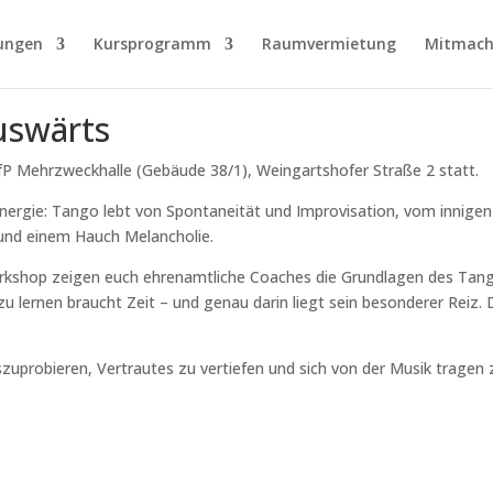
ungen
Kursprogramm
Raumvermietung
Mitmach
uswärts
fP Mehrzweckhalle (Gebäude 38/1), Weingartshofer Straße 2 statt.
Energie: Tango lebt von Spontaneität und Improvisation, vom innige
 und einem Hauch Melancholie.
orkshop zeigen euch ehrenamtliche Coaches die Grundlagen des Tang
ernen braucht Zeit – und genau darin liegt sein besonderer Reiz. De
szuprobieren, Vertrautes zu vertiefen und sich von der Musik tragen