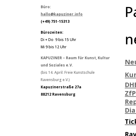
P
Büro:
hallo@kapuziner.info
(+49) 751-15313
n
Bürozeiten:
Di + Do 9 bis 15 Uhr
Mi 9 bis 12 Uhr
KAPUZINER – Raum für Kunst, Kultur
Ne
und Soziales e.V.
(bis 14. April: Freie Kunstschule
Ku
Ravensburg e.V.)
DH
Kapuzinerstraße 27a
ZfP
88212 Ravensburg
Rep
Di
Tic
Ra