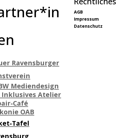
Rechtliches
artner*in
AGB
Impressum
Datenschutz
en
uer Ravensburger
nstverein
BW Mediendesign
 Inklusives Atelier
air-Café
akonie OAB
ket-Tafel
vensburg